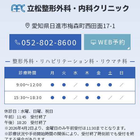
愛知県日進市梅森町西田面17-1
052-802-8600
WEB予約
整形外科・リハビリテーション科・リウマチ科
診療時間
月
火
水
木
金
土
日
9:00～12:00
●
●
／
●
●
●
／
15:30～18:30
●
●
／
●
●
／
／
休診日：水曜、日曜、祝日
午前）11:45 受付終了
午後）18:20 受付終了
※2026年4月2日より、金曜日のみ午前受付は11:30までとなります。
※診療状況や手術開始時間の関係により、受付終了時刻前でも受付を終
了する場合があります。