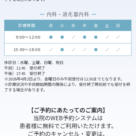
内科・消化器内科
診療時間
月
火
水
木
金
土
日
9:00～12:00
●
●
／
●
●
／
／
15:00～18:00
／
●
／
／
●
／
／
休診日：水曜、土曜、日曜、祝日
午前）11:45 受付終了
午後）17:45 受付終了
※2026年4月2日より、金曜日のみ午前受付は11:30までとなります。
※診療状況や手術開始時間の関係により、受付終了時刻前でも受付を終
了する場合があります。
【ご予約にあたってのご案内】
当院のWEB予約システムは
患者様に無料でご利用いただけます。
ご予約のキャンセル・変更は、