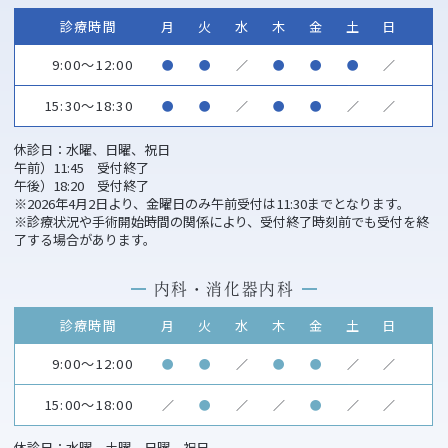
診療時間
月
火
水
木
金
土
日
9:00～12:00
●
●
／
●
●
●
／
15:30～18:30
●
●
／
●
●
／
／
休診日：水曜、日曜、祝日
午前）11:45 受付終了
午後）18:20 受付終了
※2026年4月2日より、金曜日のみ午前受付は11:30までとなります。
※診療状況や手術開始時間の関係により、受付終了時刻前でも受付を終
了する場合があります。
内科・消化器内科
診療時間
月
火
水
木
金
土
日
9:00～12:00
●
●
／
●
●
／
／
15:00～18:00
／
●
／
／
●
／
／
休診日：水曜、土曜、日曜、祝日