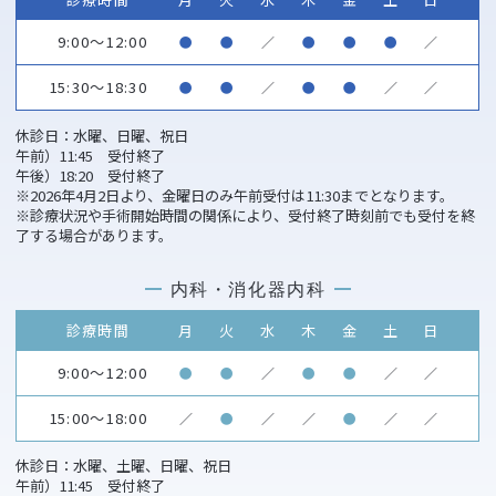
9:00～12:00
●
●
／
●
●
●
／
15:30～18:30
●
●
／
●
●
／
／
休診日：水曜、日曜、祝日
午前）11:45 受付終了
午後）18:20 受付終了
※2026年4月2日より、金曜日のみ午前受付は11:30までとなります。
※診療状況や手術開始時間の関係により、受付終了時刻前でも受付を終
了する場合があります。
内科・消化器内科
診療時間
月
火
水
木
金
土
日
9:00～12:00
●
●
／
●
●
／
／
15:00～18:00
／
●
／
／
●
／
／
休診日：水曜、土曜、日曜、祝日
午前）11:45 受付終了